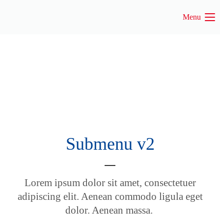
Menu
Login
Benutzername
Passwort
Submenu v2
Anmelden
Register
|
Lost your password?
Lorem ipsum dolor sit amet, consectetuer
Support
adipiscing elit. Aenean commodo ligula eget
dolor. Aenean massa.
Lorem ipsum dolor sit amet: