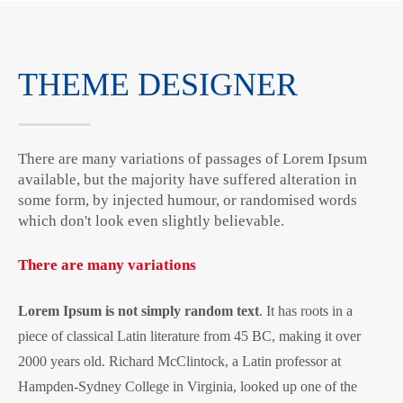
Drop us a line
info@yourdomain.com
THEME DESIGNER
About us
Lorem ipsum dolor sit amet, consectetuer adipiscing
elit.
There are many variations of passages of Lorem Ipsum
Aenean commodo ligula eget dolor. Aenean massa. Cum
available, but the majority have suffered alteration in
sociis natoque penatibus et magnis dis parturient montes,
some form, by injected humour, or randomised words
nascetur ridiculus mus. Donec quam felis, ultricies nec.
which don't look even slightly believable.
There are many variations
Lorem Ipsum is not simply random text
. It has roots in a
piece of classical Latin literature from 45 BC, making it over
2000 years old. Richard McClintock, a Latin professor at
Hampden-Sydney College in Virginia, looked up one of the