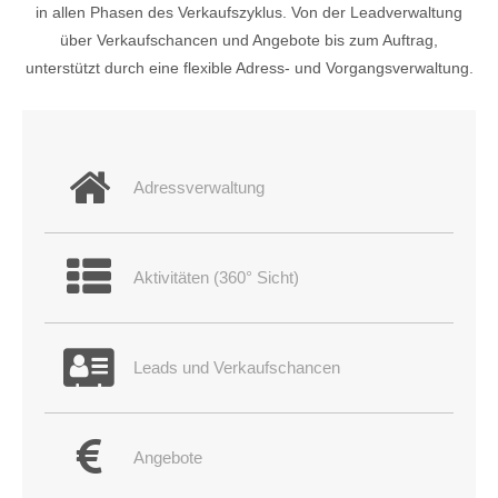
in allen Phasen des Verkaufszyklus. Von der Leadverwaltung
über Verkaufschancen und Angebote bis zum Auftrag,
24h
unterstützt durch eine flexible Adress- und Vorgangsverwaltung.
/ 365days
We offer support for our customers
Adressverwaltung
Mon - Fri 8:00am - 5:00pm
(GMT +1)
Get in touch
Aktivitäten (360° Sicht)
Cybersteel Inc.
376-293 City Road, Suite 600
San Francisco, CA 94102
Leads und Verkaufschancen
Have any questions?
+44 1234 567 890
Angebote
Drop us a line