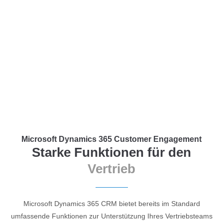
Menu
Login
Benutzername
Passwort
Microsoft Dynamics 365 Customer Engagement
Anmelden
Starke Funktionen für den
Register
|
Lost your password?
Vertrieb
Support
Microsoft Dynamics 365 CRM bietet bereits im Standard
Lorem ipsum dolor sit amet:
umfassende Funktionen zur Unterstützung Ihres Vertriebsteams