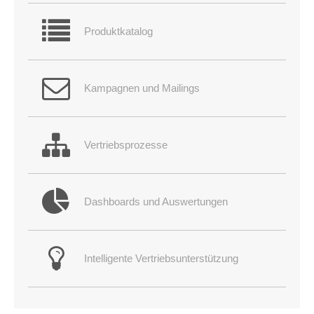
info@yourdomain.com
Produktkatalog
About us
Lorem ipsum dolor sit amet, consectetuer adipiscing
elit.
Kampagnen und Mailings
Aenean commodo ligula eget dolor. Aenean massa. Cum
sociis natoque penatibus et magnis dis parturient montes,
nascetur ridiculus mus. Donec quam felis, ultricies nec.
Vertriebsprozesse
Dashboards und Auswertungen
Intelligente Vertriebsunterstützung