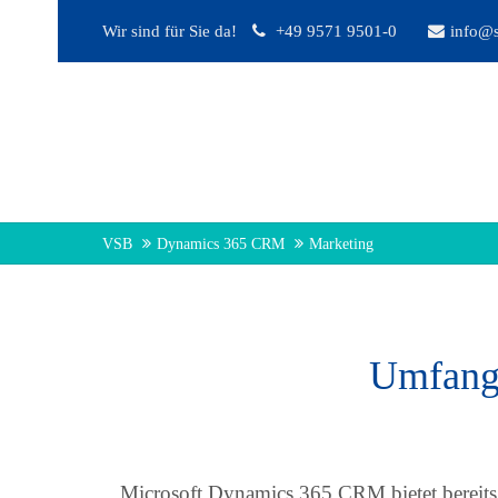
Wir sind für Sie da!
+49 9571 9501-0
info@s
Login
Benutzername
Passwort
VSB
Dynamics 365 CRM
Marketing
Anmelden
Umfangr
Register
|
Lost your password?
Support
Lorem ipsum dolor sit amet:
Microsoft Dynamics 365 CRM bietet bereits