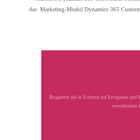
das Marketing-Modul Dynamics 365 Customer 
24h
/ 365days
We offer support for our customers
Mon - Fri 8:00am - 5:00pm
(GMT +1)
Get in touch
Cybersteel Inc.
376-293 City Road, Suite 600
Reagieren Sie in Echtzeit auf Ereignisse un
San Francisco, CA 94102
verschiedene 
Have any questions?
+44 1234 567 890