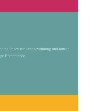
lus mus. Donec quam felis, ultricies nec.
anding Pages zur Leadgewinnung und nutzen
ge Erkenntnisse.