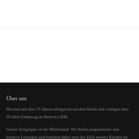
24h
/ 365days
We offer support for our customers
Mon - Fri 8:00am - 5:00pm
(GMT +1)
Get in touch
Cybersteel Inc.
376-293 City Road, Suite 600
Über uns
San Francisco, CA 94102
Wir sind seit über 35 Jahren erfolgreich auf dem Markt und verfügen über
30 Jahre Erfahrung im Bereich CRM.
Have any questions?
+44 1234 567 890
Unsere Zielgruppe ist der Mittelstand. Wir finden pragmatische und
kreative Lösungen und behalten dabei stets die Ziele unserer Kunden im