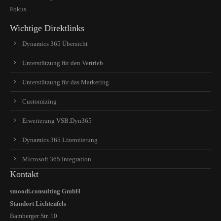
Drop us a line
Fokus.
info@yourdomain.com
Wichtige Direktlinks
About us
Dynamics 365 Übersicht
Unterstützung für den Vertrieb
Lorem ipsum dolor sit amet, consectetuer adipiscing
elit.
Unterstützung für das Marketing
Aenean commodo ligula eget dolor. Aenean massa. Cum
Customizing
sociis natoque penatibus et magnis dis parturient montes,
nascetur ridiculus mus. Donec quam felis, ultricies nec.
Erweiterung VSB.Dyn365
Dynamics 365 Lizenzierung
Microsoft 365 Integration
Kontakt
smoodi.consulting GmbH
Standort Lichtenfels
Bamberger Str. 10