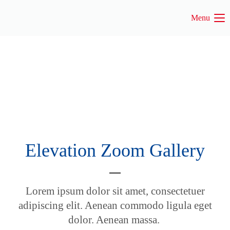
Menu
Login
Benutzername
Passwort
Elevation Zoom Gallery
Anmelden
Register
|
Lost your password?
Lorem ipsum dolor sit amet, consectetuer
Support
adipiscing elit. Aenean commodo ligula eget
dolor. Aenean massa.
Lorem ipsum dolor sit amet: