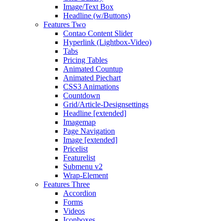
Image/Text Box
Headline (w/Buttons)
Features Two
Contao Content Slider
Hyperlink (Lightbox-Video)
Tabs
Pricing Tables
Animated Countup
Animated Piechart
CSS3 Animations
Countdown
Grid/Article-Designsettings
Headline [extended]
Imagemap
Page Navigation
Image [extended]
Pricelist
Featurelist
Submenu v2
Wrap-Element
Features Three
Accordion
Forms
Videos
Iconboxes