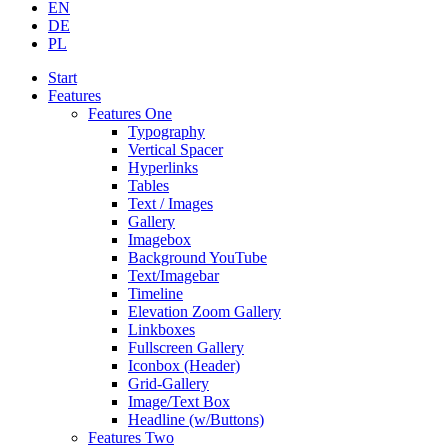
EN
DE
PL
Start
Features
Features One
Typography
Vertical Spacer
Hyperlinks
Tables
Text / Images
Gallery
Imagebox
Background YouTube
Text/Imagebar
Timeline
Elevation Zoom Gallery
Linkboxes
Fullscreen Gallery
Iconbox (Header)
Grid-Gallery
Image/Text Box
Headline (w/Buttons)
Features Two