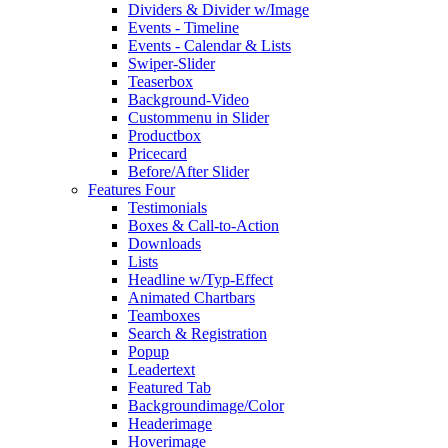
Dividers & Divider w/Image
Events - Timeline
Events - Calendar & Lists
Swiper-Slider
Teaserbox
Background-Video
Custommenu in Slider
Productbox
Pricecard
Before/After Slider
Features Four
Testimonials
Boxes & Call-to-Action
Downloads
Lists
Headline w/Typ-Effect
Animated Chartbars
Teamboxes
Search & Registration
Popup
Leadertext
Featured Tab
Backgroundimage/Color
Headerimage
Hoverimage