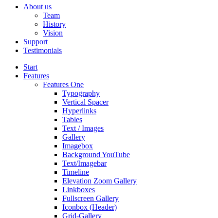
About us
Team
History
Vision
Support
Testimonials
Start
Features
Features One
Typography
Vertical Spacer
Hyperlinks
Tables
Text / Images
Gallery
Imagebox
Background YouTube
Text/Imagebar
Timeline
Elevation Zoom Gallery
Linkboxes
Fullscreen Gallery
Iconbox (Header)
Grid-Gallery