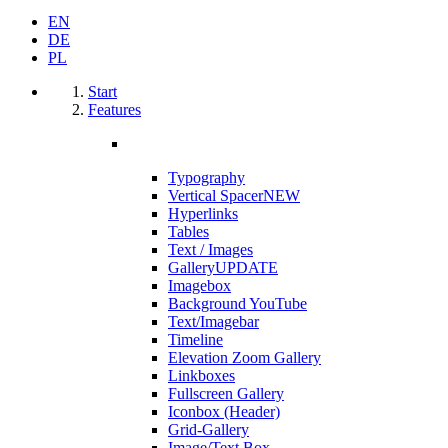
EN
DE
PL
Start
Features
Typography
Vertical Spacer
NEW
Hyperlinks
Tables
Text / Images
Gallery
UPDATE
Imagebox
Background YouTube
Text/Imagebar
Timeline
Elevation Zoom Gallery
Linkboxes
Fullscreen Gallery
Iconbox (Header)
Grid-Gallery
Image/Text Box