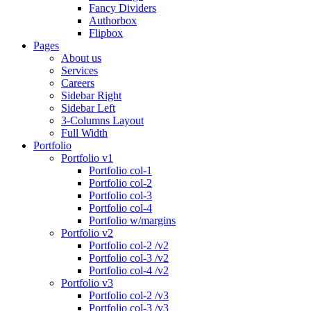
Fancy Dividers
Authorbox
Flipbox
Pages
About us
Services
Careers
Sidebar Right
Sidebar Left
3-Columns Layout
Full Width
Portfolio
Portfolio v1
Portfolio col-1
Portfolio col-2
Portfolio col-3
Portfolio col-4
Portfolio w/margins
Portfolio v2
Portfolio col-2 /v2
Portfolio col-3 /v2
Portfolio col-4 /v2
Portfolio v3
Portfolio col-2 /v3
Portfolio col-3 /v3