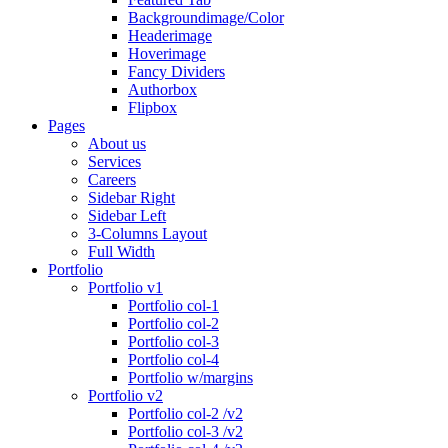
Backgroundimage/Color
Headerimage
Hoverimage
Fancy Dividers
Authorbox
Flipbox
Pages
About us
Services
Careers
Sidebar Right
Sidebar Left
3-Columns Layout
Full Width
Portfolio
Portfolio v1
Portfolio col-1
Portfolio col-2
Portfolio col-3
Portfolio col-4
Portfolio w/margins
Portfolio v2
Portfolio col-2 /v2
Portfolio col-3 /v2