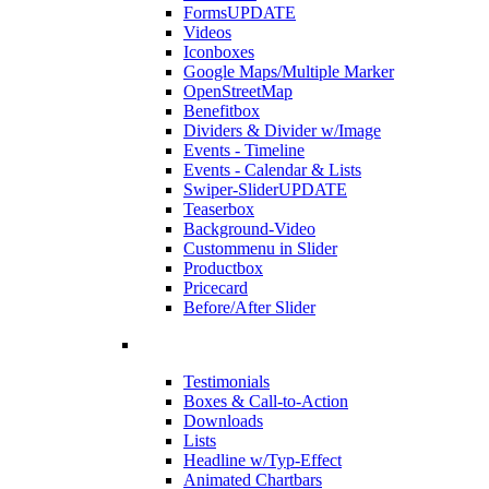
Forms
UPDATE
Videos
Iconboxes
Google Maps/Multiple Marker
OpenStreetMap
Benefitbox
Dividers & Divider w/Image
Events - Timeline
Events - Calendar & Lists
Swiper-Slider
UPDATE
Teaserbox
Background-Video
Custommenu in Slider
Productbox
Pricecard
Before/After Slider
Testimonials
Boxes & Call-to-Action
Downloads
Lists
Headline w/Typ-Effect
Animated Chartbars