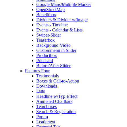
Google Maps/Multiple Marker
OpenStreetMap
Benefitbox
Dividers & Divider w/Image
Events - Timeline
Events - Calendar & Lists
Swiper-Slider
Teaserbox
Background-Video
Custommenu in Slider
Productbox
Pricecard
Before/After Slider
Features Four
Testimonials
Boxes & Call-to-Action
Downloads
Lists
Headline w/Typ-Effect
Animated Chartbars
Teamboxes
Search & Registration
Popup
Leadertext
Featured Tab