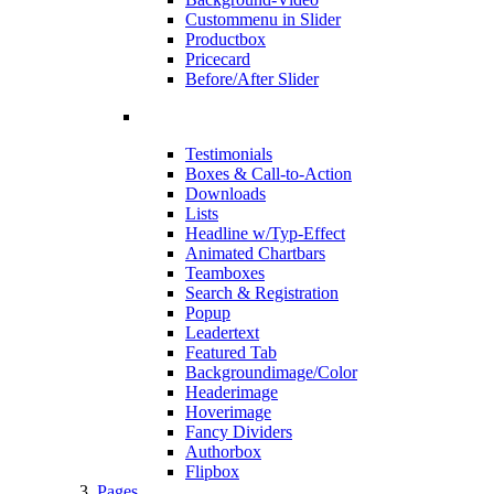
Custommenu in Slider
Productbox
Pricecard
Before/After Slider
Testimonials
Boxes & Call-to-Action
Downloads
Lists
Headline w/Typ-Effect
Animated Chartbars
Teamboxes
Search & Registration
Popup
Leadertext
Featured Tab
Backgroundimage/Color
Headerimage
Hoverimage
Fancy Dividers
Authorbox
Flipbox
Pages