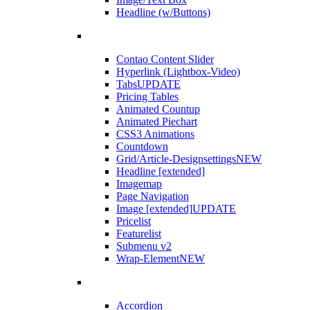
Headline (w/Buttons)
Contao Content Slider
Hyperlink (Lightbox-Video)
Tabs
UPDATE
Pricing Tables
Animated Countup
Animated Piechart
CSS3 Animations
Countdown
Grid/Article-Designsettings
NEW
Headline [extended]
Imagemap
Page Navigation
Image [extended]
UPDATE
Pricelist
Featurelist
Submenu v2
Wrap-Element
NEW
Accordion