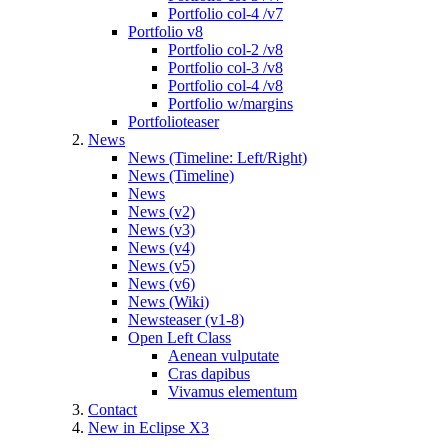
Portfolio col-4 /v7
Portfolio v8
Portfolio col-2 /v8
Portfolio col-3 /v8
Portfolio col-4 /v8
Portfolio w/margins
Portfolioteaser
News
News (Timeline: Left/Right)
News (Timeline)
News
News (v2)
News (v3)
News (v4)
News (v5)
News (v6)
News (Wiki)
Newsteaser (v1-8)
Open Left Class
Aenean vulputate
Cras dapibus
Vivamus elementum
Contact
New in Eclipse X3