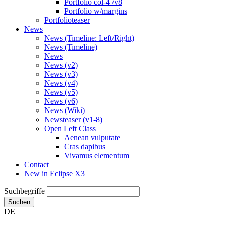
Portfolio col-4 /v8
Portfolio w/margins
Portfolioteaser
News
News (Timeline: Left/Right)
News (Timeline)
News
News (v2)
News (v3)
News (v4)
News (v5)
News (v6)
News (Wiki)
Newsteaser (v1-8)
Open Left Class
Aenean vulputate
Cras dapibus
Vivamus elementum
Contact
New in Eclipse X3
Suchbegriffe
Suchen
DE