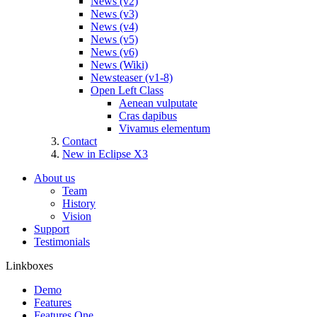
News (v2)
News (v3)
News (v4)
News (v5)
News (v6)
News (Wiki)
Newsteaser (v1-8)
Open Left Class
Aenean vulputate
Cras dapibus
Vivamus elementum
Contact
New in Eclipse X3
About us
Team
History
Vision
Support
Testimonials
Linkboxes
Demo
Features
Features One