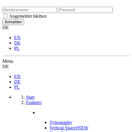
Angemeldet bleiben
DE
EN
DE
PL
Menu
DE
EN
DE
PL
Start
Features
Typography
Vertical Spacer
NEW