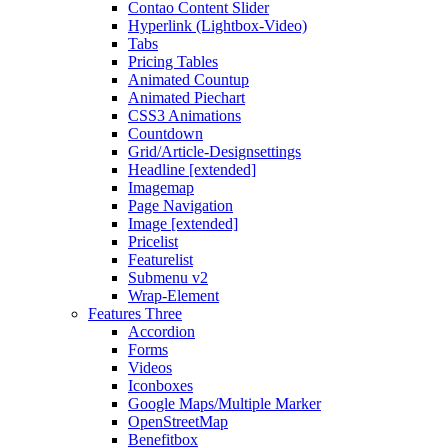
Contao Content Slider
Hyperlink (Lightbox-Video)
Tabs
Pricing Tables
Animated Countup
Animated Piechart
CSS3 Animations
Countdown
Grid/Article-Designsettings
Headline [extended]
Imagemap
Page Navigation
Image [extended]
Pricelist
Featurelist
Submenu v2
Wrap-Element
Features Three
Accordion
Forms
Videos
Iconboxes
Google Maps/Multiple Marker
OpenStreetMap
Benefitbox