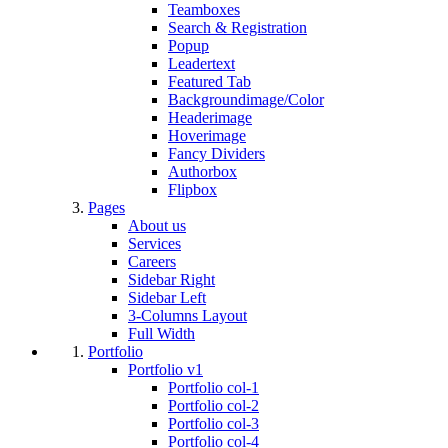
Teamboxes
Search & Registration
Popup
Leadertext
Featured Tab
Backgroundimage/Color
Headerimage
Hoverimage
Fancy Dividers
Authorbox
Flipbox
Pages
About us
Services
Careers
Sidebar Right
Sidebar Left
3-Columns Layout
Full Width
Portfolio
Portfolio v1
Portfolio col-1
Portfolio col-2
Portfolio col-3
Portfolio col-4