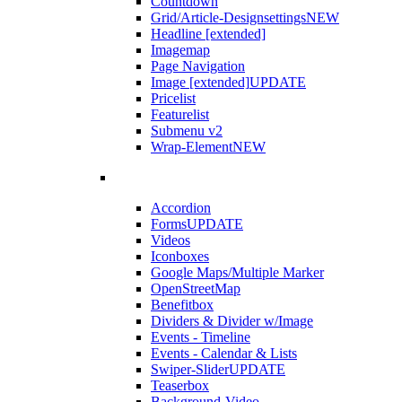
Countdown
Grid/Article-Designsettings
NEW
Headline [extended]
Imagemap
Page Navigation
Image [extended]
UPDATE
Pricelist
Featurelist
Submenu v2
Wrap-Element
NEW
Accordion
Forms
UPDATE
Videos
Iconboxes
Google Maps/Multiple Marker
OpenStreetMap
Benefitbox
Dividers & Divider w/Image
Events - Timeline
Events - Calendar & Lists
Swiper-Slider
UPDATE
Teaserbox
Background-Video