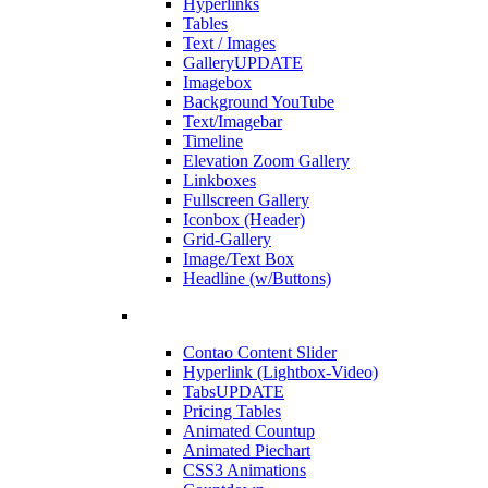
Hyperlinks
Tables
Text / Images
Gallery
UPDATE
Imagebox
Background YouTube
Text/Imagebar
Timeline
Elevation Zoom Gallery
Linkboxes
Fullscreen Gallery
Iconbox (Header)
Grid-Gallery
Image/Text Box
Headline (w/Buttons)
Contao Content Slider
Hyperlink (Lightbox-Video)
Tabs
UPDATE
Pricing Tables
Animated Countup
Animated Piechart
CSS3 Animations