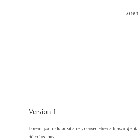
Lorem
24h
/ 365days
We offer support for our customers
Mon - Fri 8:00am - 5:00pm
(GMT +1)
Get in touch
Cybersteel Inc.
376-293 City Road, Suite 600
San Francisco, CA 94102
Version 1
Have any questions?
+44 1234 567 890
Lorem ipsum dolor sit amet, consectetuer adipiscing eli
ridiculus mus.