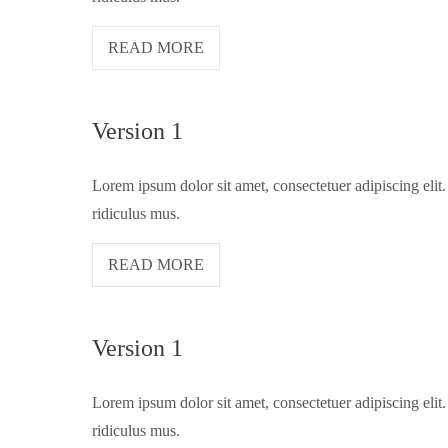
Drop us a line
info@yourdomain.com
READ MORE
About us
Lorem ipsum dolor sit amet, consectetuer adipiscing el
Version 1
Aenean commodo ligula eget dolor. Aenean massa. Cum soc
Lorem ipsum dolor sit amet, consectetuer adipiscing eli
ridiculus mus.
READ MORE
Version 1
Lorem ipsum dolor sit amet, consectetuer adipiscing eli
ridiculus mus.