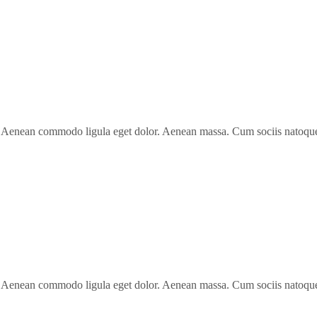
it.
iis natoque penatibus et magnis dis parturient montes, nascetur ridicu
t. Aenean commodo ligula eget dolor. Aenean massa. Cum sociis natoque 
t. Aenean commodo ligula eget dolor. Aenean massa. Cum sociis natoque 