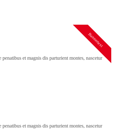
Bannertext
lus mus. Donec quam felis, ultricies nec.
penatibus et magnis dis parturient montes, nascetur
penatibus et magnis dis parturient montes, nascetur