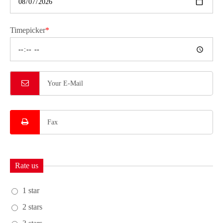
Timepicker
*
Rate us
1 star
2 stars