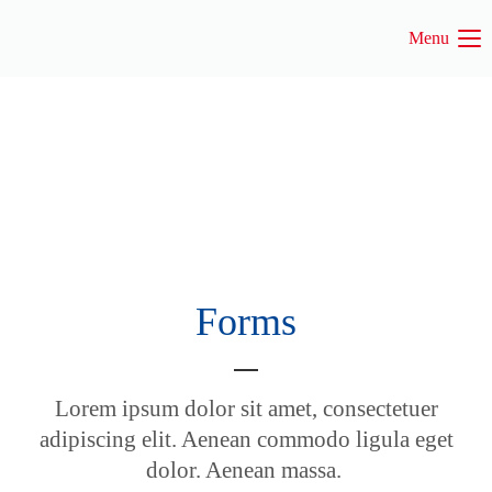
Menu
Login
Benutzername
Passwort
Forms
Anmelden
Register
|
Lost your password?
Lorem ipsum dolor sit amet, consectetuer
Support
adipiscing elit. Aenean commodo ligula eget
dolor. Aenean massa.
Lorem ipsum dolor sit amet: