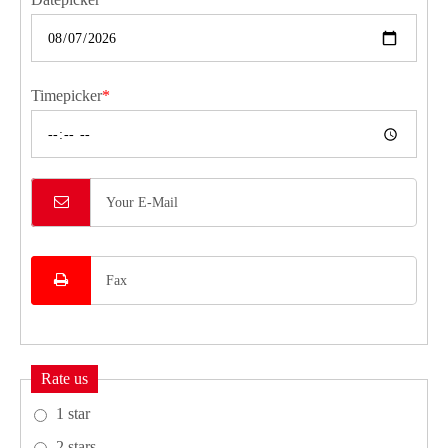
Timepicker
*
Rate us
1 star
2 stars