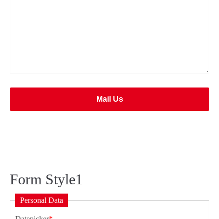
Drop us a line
info@yourdomain.com
About us
Lorem ipsum dolor sit amet, consectetuer adipiscing
elit.
Aenean commodo ligula eget dolor. Aenean massa. Cum
Mail Us
sociis natoque penatibus et magnis dis parturient montes,
nascetur ridiculus mus. Donec quam felis, ultricies nec.
Form Style1
Personal Data
Datepicker
*