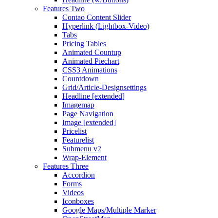
Features Two
Contao Content Slider
Hyperlink (Lightbox-Video)
Tabs
Pricing Tables
Animated Countup
Animated Piechart
CSS3 Animations
Countdown
Grid/Article-Designsettings
Headline [extended]
Imagemap
Page Navigation
Image [extended]
Pricelist
Featurelist
Submenu v2
Wrap-Element
Features Three
Accordion
Forms
Videos
Iconboxes
Google Maps/Multiple Marker