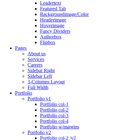
Leadertext
Featured Tab
Backgroundimage/Color
Headerimage
Hoverimage
Fancy Dividers
Authorbox
Flipbox
Pages
About us
Services
Careers
Sidebar Right
Sidebar Left
3-Columns Layout
Full Width
Portfolio
Portfolio v1
Portfolio col-1
Portfolio col-2
Portfolio col-3
Portfolio col-4
Portfolio w/margins
Portfolio v2
Portfolio col-2 /v2