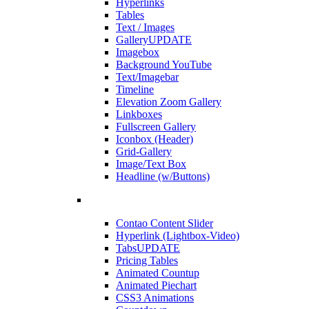
Hyperlinks
Tables
Text / Images
Gallery
UPDATE
Imagebox
Background YouTube
Text/Imagebar
Timeline
Elevation Zoom Gallery
Linkboxes
Fullscreen Gallery
Iconbox (Header)
Grid-Gallery
Image/Text Box
Headline (w/Buttons)
Contao Content Slider
Hyperlink (Lightbox-Video)
Tabs
UPDATE
Pricing Tables
Animated Countup
Animated Piechart
CSS3 Animations