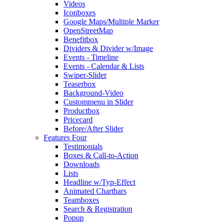
Videos
Iconboxes
Google Maps/Multiple Marker
OpenStreetMap
Benefitbox
Dividers & Divider w/Image
Events - Timeline
Events - Calendar & Lists
Swiper-Slider
Teaserbox
Background-Video
Custommenu in Slider
Productbox
Pricecard
Before/After Slider
Features Four
Testimonials
Boxes & Call-to-Action
Downloads
Lists
Headline w/Typ-Effect
Animated Chartbars
Teamboxes
Search & Registration
Popup