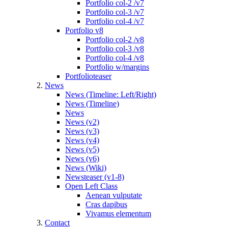
Portfolio col-2 /v7
Portfolio col-3 /v7
Portfolio col-4 /v7
Portfolio v8
Portfolio col-2 /v8
Portfolio col-3 /v8
Portfolio col-4 /v8
Portfolio w/margins
Portfolioteaser
News
News (Timeline: Left/Right)
News (Timeline)
News
News (v2)
News (v3)
News (v4)
News (v5)
News (v6)
News (Wiki)
Newsteaser (v1-8)
Open Left Class
Aenean vulputate
Cras dapibus
Vivamus elementum
Contact