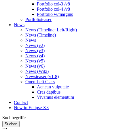
Portfolio col-3 /v8
Portfolio col-4 /v8
Portfolio w/margins
Portfolioteaser
News
News (Timeline: Left/Right)
News (Timeline)
News
News (v2)
News (v3)
News (v4)
News (v5)
News (v6)
News (Wiki)
Newsteaser (v1-8)
Open Left Class
Aenean vulputate
Cras dapibus
Vivamus elementum
Contact
New in Eclipse X3
Suchbegriffe
Suchen