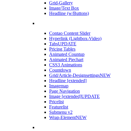
Grid-Gallery
Image/Text Box
Headline (w/Buttons)
Contao Content Slider
Hyperlink (Lightbox-Video)
Tabs
UPDATE
Pricing Tables
Animated Countup
Animated Piechart
CSS3 Animations
Countdown
Grid/Article-Designsettings
NEW
Headline [extended]
Imagemap
Page Navigation
Image [extended]
UPDATE
Pricelist
Featurelist
Submenu v2
Wrap-Element
NEW