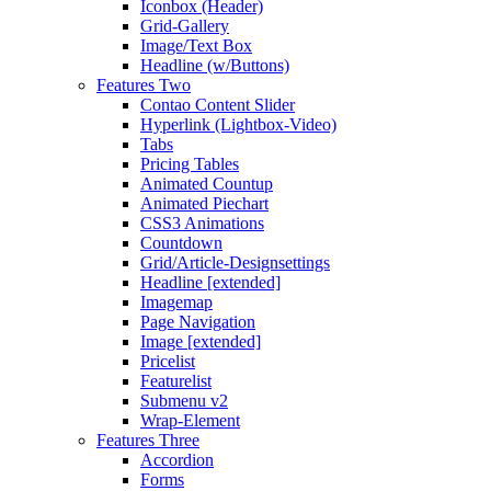
Iconbox (Header)
Grid-Gallery
Image/Text Box
Headline (w/Buttons)
Features Two
Contao Content Slider
Hyperlink (Lightbox-Video)
Tabs
Pricing Tables
Animated Countup
Animated Piechart
CSS3 Animations
Countdown
Grid/Article-Designsettings
Headline [extended]
Imagemap
Page Navigation
Image [extended]
Pricelist
Featurelist
Submenu v2
Wrap-Element
Features Three
Accordion
Forms