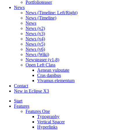
Portfolioteaser
News
News (Timeline: Left/Right)
News (Timeline)
News
News (v2)
News (v3)
News (v4)
News (v5)
News (v6)
News (Wiki)
Newsteaser (v1-8)
Open Left Class
Aenean vulputate
Cras dapibus
Vivamus elementum
Contact
New in Eclipse X3
Start
Features
Features One
Typography
Vertical Spacer
Hyperlinks