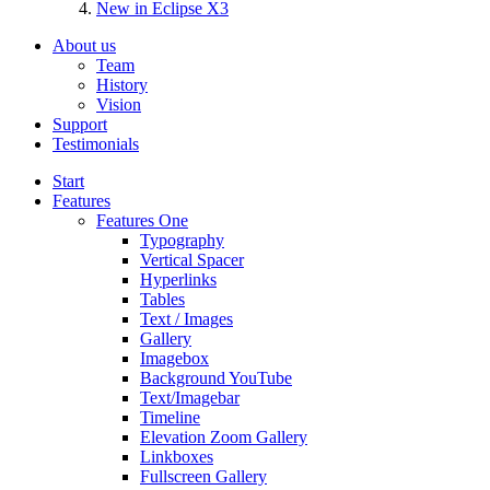
New in Eclipse X3
About us
Team
History
Vision
Support
Testimonials
Start
Features
Features One
Typography
Vertical Spacer
Hyperlinks
Tables
Text / Images
Gallery
Imagebox
Background YouTube
Text/Imagebar
Timeline
Elevation Zoom Gallery
Linkboxes
Fullscreen Gallery