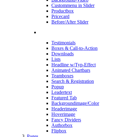
Custommenu in Slider
Productbox
Pricecard
Before/After Slider
Testimonials
Boxes & Call-to-Action
Downloads
Lists
Headline w/Typ-Effect
Animated Chartbars
Teamboxes
Search & Registration
Popup
Leadertext
Featured Tab
Backgroundimage/Color
Headerimage
Hoverimage
Fancy Dividers
Authorbox
Flipbox
Pages