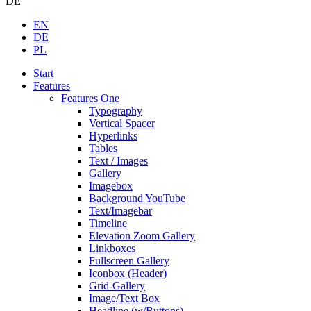
DE
EN
DE
PL
Start
Features
Features One
Typography
Vertical Spacer
Hyperlinks
Tables
Text / Images
Gallery
Imagebox
Background YouTube
Text/Imagebar
Timeline
Elevation Zoom Gallery
Linkboxes
Fullscreen Gallery
Iconbox (Header)
Grid-Gallery
Image/Text Box
Headline (w/Buttons)