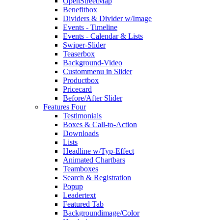
OpenStreetMap
Benefitbox
Dividers & Divider w/Image
Events - Timeline
Events - Calendar & Lists
Swiper-Slider
Teaserbox
Background-Video
Custommenu in Slider
Productbox
Pricecard
Before/After Slider
Features Four
Testimonials
Boxes & Call-to-Action
Downloads
Lists
Headline w/Typ-Effect
Animated Chartbars
Teamboxes
Search & Registration
Popup
Leadertext
Featured Tab
Backgroundimage/Color