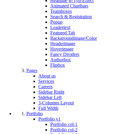
Headline w/Typ-Effect
Animated Chartbars
Teamboxes
Search & Registration
Popup
Leadertext
Featured Tab
Backgroundimage/Color
Headerimage
Hoverimage
Fancy Dividers
Authorbox
Flipbox
Pages
About us
Services
Careers
Sidebar Right
Sidebar Left
3-Columns Layout
Full Width
Portfolio
Portfolio v1
Portfolio col-1
Portfolio col-2