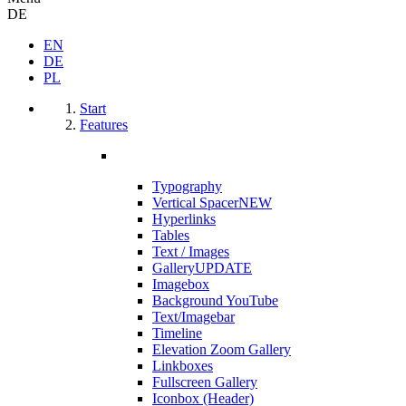
DE
EN
DE
PL
Start
Features
Typography
Vertical Spacer
NEW
Hyperlinks
Tables
Text / Images
Gallery
UPDATE
Imagebox
Background YouTube
Text/Imagebar
Timeline
Elevation Zoom Gallery
Linkboxes
Fullscreen Gallery
Iconbox (Header)