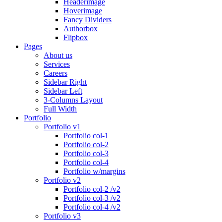
Headerimage
Hoverimage
Fancy Dividers
Authorbox
Flipbox
Pages
About us
Services
Careers
Sidebar Right
Sidebar Left
3-Columns Layout
Full Width
Portfolio
Portfolio v1
Portfolio col-1
Portfolio col-2
Portfolio col-3
Portfolio col-4
Portfolio w/margins
Portfolio v2
Portfolio col-2 /v2
Portfolio col-3 /v2
Portfolio col-4 /v2
Portfolio v3