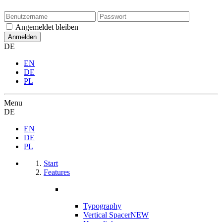
Angemeldet bleiben
DE
EN
DE
PL
Menu
DE
EN
DE
PL
Start
Features
Typography
Vertical Spacer
NEW