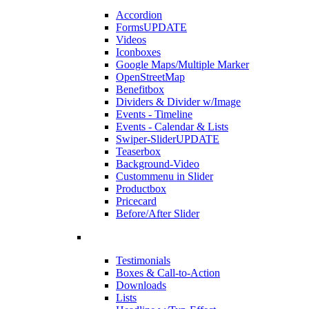
Accordion
Forms
UPDATE
Videos
Iconboxes
Google Maps/Multiple Marker
OpenStreetMap
Benefitbox
Dividers & Divider w/Image
Events - Timeline
Events - Calendar & Lists
Swiper-Slider
UPDATE
Teaserbox
Background-Video
Custommenu in Slider
Productbox
Pricecard
Before/After Slider
Testimonials
Boxes & Call-to-Action
Downloads
Lists