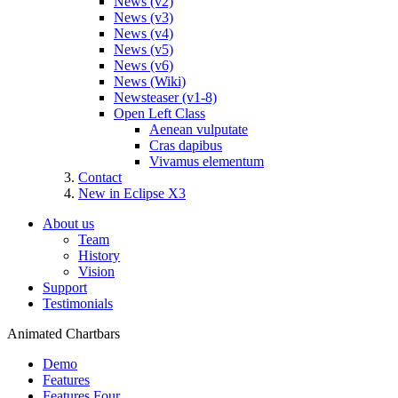
News (v2)
News (v3)
News (v4)
News (v5)
News (v6)
News (Wiki)
Newsteaser (v1-8)
Open Left Class
Aenean vulputate
Cras dapibus
Vivamus elementum
Contact
New in Eclipse X3
About us
Team
History
Vision
Support
Testimonials
Animated Chartbars
Demo
Features
Features Four