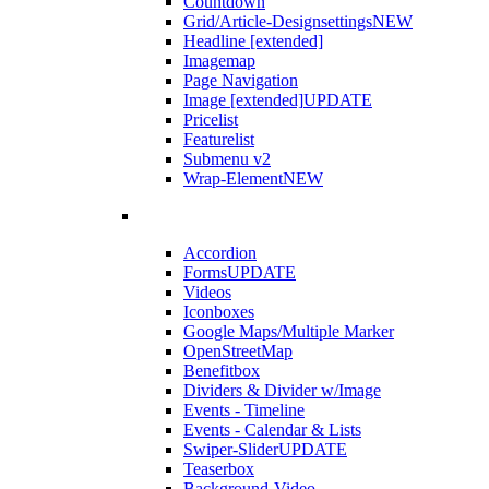
Countdown
Grid/Article-Designsettings
NEW
Headline [extended]
Imagemap
Page Navigation
Image [extended]
UPDATE
Pricelist
Featurelist
Submenu v2
Wrap-Element
NEW
Accordion
Forms
UPDATE
Videos
Iconboxes
Google Maps/Multiple Marker
OpenStreetMap
Benefitbox
Dividers & Divider w/Image
Events - Timeline
Events - Calendar & Lists
Swiper-Slider
UPDATE
Teaserbox
Background-Video