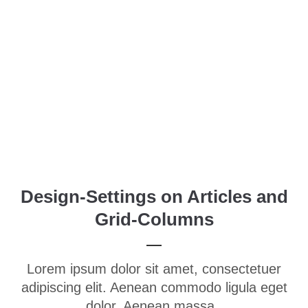
Menu
Login
Benutzername
Passwort
Design-Settings on Articles and
Anmelden
Grid-Columns
Register
|
Lost your password?
Support
Lorem ipsum dolor sit amet, consectetuer
Lorem ipsum dolor sit amet:
adipiscing elit. Aenean commodo ligula eget
dolor. Aenean massa.