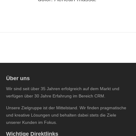
24h
/ 365days
We offer support for our customers
Mon - Fri 8:00am - 5:00pm
(GMT +1)
Get in touch
Über uns
Cybersteel Inc.
376-293 City Road, Suite 600
Wir sind seit über 35 Jahren erfolgreich auf dem Markt und
San Francisco, CA 94102
verfügen über 30 Jahre Erfahrung im Bereich CRM.
Unsere Zielgruppe ist der Mittelstand. Wir finden pragmatische
Have any questions?
und kreative Lösungen und behalten dabei stets die Ziele
+44 1234 567 890
unserer Kunden im Fokus.
Drop us a line
Wichtige Direktlinks