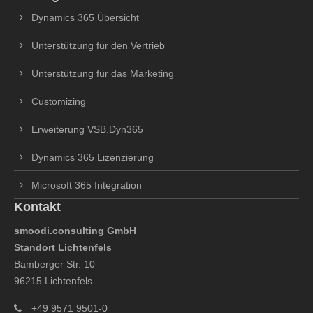
info@yourdomain.com
Dynamics 365 Übersicht
About us
Unterstützung für den Vertrieb
Lorem ipsum dolor sit amet, consectetuer adipiscing
Unterstützung für das Marketing
elit.
Customizing
Aenean commodo ligula eget dolor. Aenean massa. Cum
sociis natoque penatibus et magnis dis parturient montes,
Erweiterung VSB.Dyn365
nascetur ridiculus mus. Donec quam felis, ultricies nec.
Dynamics 365 Lizenzierung
Microsoft 365 Integration
Kontakt
smoodi.consulting GmbH
Standort Lichtenfels
Bamberger Str. 10
96215 Lichtenfels
+49 9571 9501-0