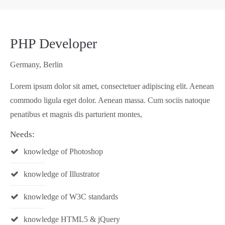
24h
PHP Developer
/ 365days
Germany, Berlin
Lorem ipsum dolor sit amet, consectetuer adipiscing elit. Aenean
We offer support for our customers
Mon - Fri 8:00am - 5:00pm
(GMT +1)
commodo ligula eget dolor. Aenean massa. Cum sociis natoque
penatibus et magnis dis parturient montes,
Get in touch
Needs:
Cybersteel Inc.
knowledge of Photoshop
376-293 City Road, Suite 600
San Francisco, CA 94102
knowledge of Illustrator
knowledge of W3C standards
Have any questions?
+44 1234 567 890
knowledge HTML5 & jQuery