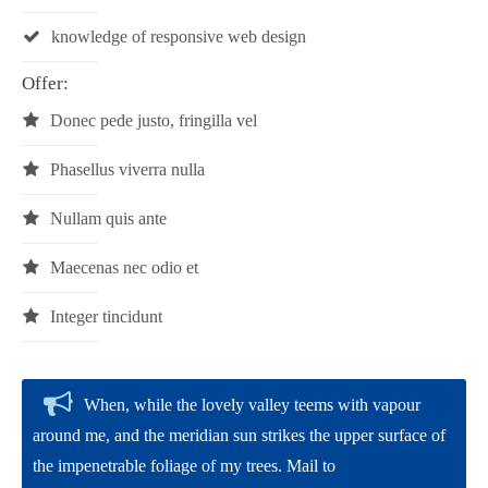
Drop us a line
knowledge of responsive web design
info@yourdomain.com
Offer:
About us
Donec pede justo, fringilla vel
Lorem ipsum dolor sit amet, consectetuer adipiscing
Phasellus viverra nulla
elit.
Aenean commodo ligula eget dolor. Aenean massa. Cum
Nullam quis ante
sociis natoque penatibus et magnis dis parturient montes,
nascetur ridiculus mus. Donec quam felis, ultricies nec.
Maecenas nec odio et
Integer tincidunt
When, while the lovely valley teems with vapour
around me, and the meridian sun strikes the upper surface of
the impenetrable foliage of my trees. Mail to