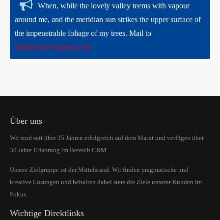
When, while the lovely valley teems with vapour
around me, and the meridian sun strikes the upper surface of
the impenetrable foliage of my trees. Mail to
info@yourcompany.com
Über uns
Wir sind seit über 35 Jahren erfolgreich auf dem Markt und verfügen über
30 Jahre Erfahrung im Bereich CRM.
Unsere Zielgruppe ist der Mittelstand. Wir finden pragmatische und
kreative Lösungen und behalten dabei stets die Ziele unserer Kunden im
Fokus.
Wichtige Direktlinks