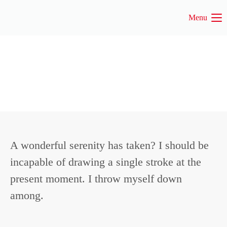
Menu
Login
Benutzername
Passwort
A wonderful serenity has taken? I should be
Anmelden
incapable of drawing a single stroke at the
Register
|
Lost your password?
present moment. I throw myself down
among.
Support
Lorem ipsum dolor sit amet: