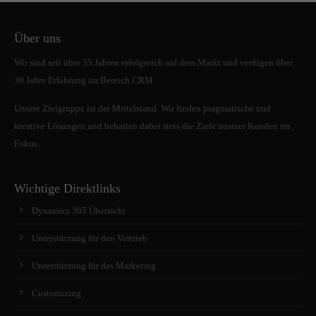
Drop us a line
info@yourdomain.com
Über uns
About us
Wir sind seit über 35 Jahren erfolgreich auf dem Markt und verfügen über
30 Jahre Erfahrung im Bereich CRM.
Lorem ipsum dolor sit amet, consectetuer adipiscing
Unsere Zielgruppe ist der Mittelstand. Wir finden pragmatische und
elit.
kreative Lösungen und behalten dabei stets die Ziele unserer Kunden im
Aenean commodo ligula eget dolor. Aenean massa.
Fokus.
Cum sociis natoque penatibus et magnis dis parturient
montes, nascetur ridiculus mus. Donec quam felis,
Wichtige Direktlinks
ultricies nec.
Dynamics 365 Übersicht
Unterstützung für den Vertrieb
Unterstützung für das Marketing
Customizing