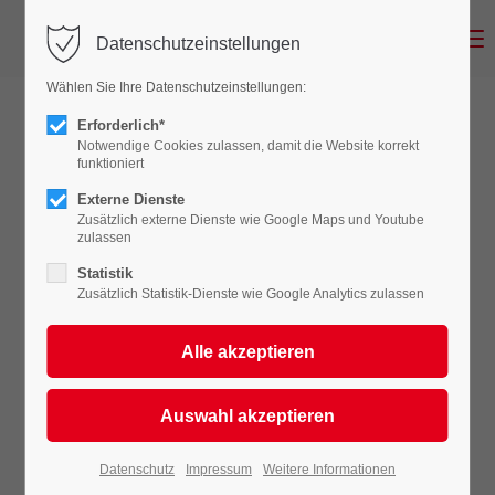
Menu
Datenschutzeinstellungen
Login
Wählen Sie Ihre Datenschutzeinstellungen:
Benutzername
Erforderlich*
Notwendige Cookies zulassen, damit die Website korrekt
funktioniert
Externe Dienste
Passwort
Zusätzlich externe Dienste wie Google Maps und Youtube
zulassen
Statistik
Zusätzlich Statistik-Dienste wie Google Analytics zulassen
Headline with Type-Effect
Anmelden
Register
|
Lost your password?
Lorem ipsum dolor sit amet, consectetuer
Support
adipiscing elit. Aenean commodo ligula eget
dolor. Aenean massa.
Lorem ipsum dolor sit amet:
Datenschutz
Impressum
Weitere Informationen