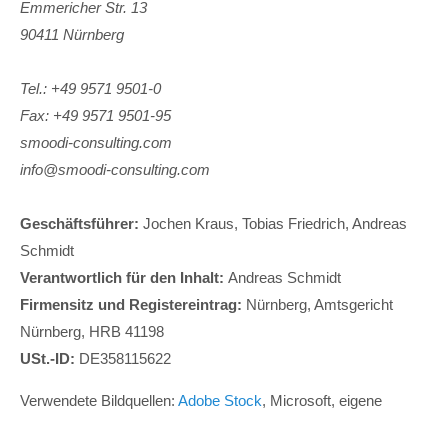
Emmericher Str. 13
90411 Nürnberg
24h
/ 365days
Tel.:
+49 9571 9501-0
Fax:
+49 9571 9501-95
smoodi-consulting.com
We offer support for our customers
info@smoodi-consulting.com
Mon - Fri 8:00am - 5:00pm
(GMT +1)
Get in touch
Geschäftsführer:
Jochen Kraus, Tobias Friedrich, Andreas
Schmidt
Cybersteel Inc.
Verantwortlich für den Inhalt:
Andreas Schmidt
376-293 City Road, Suite 600
Firmensitz und Registereintrag:
San Francisco, CA 94102
Nürnberg, Amtsgericht
Nürnberg, HRB 41198
USt.-ID:
DE358115622
Have any questions?
+44 1234 567 890
Verwendete Bildquellen:
Adobe Stock
, Microsoft, eigene
Drop us a line