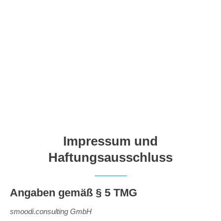
Menu
Login
Benutzername
Passwort
Impressum und
Anmelden
Haftungsausschluss
Register
|
Lost your password?
Support
Angaben gemäß § 5 TMG
Lorem ipsum dolor sit amet:
smoodi.consulting GmbH