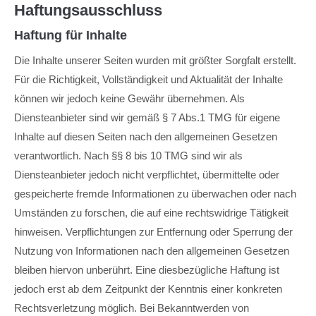
info@yourdomain.com
Haftungsausschluss
Haftung für Inhalte
About us
Die Inhalte unserer Seiten wurden mit größter Sorgfalt erstellt.
Lorem ipsum dolor sit amet, consectetuer adipiscing
Für die Richtigkeit, Vollständigkeit und Aktualität der Inhalte
elit.
können wir jedoch keine Gewähr übernehmen. Als
Aenean commodo ligula eget dolor. Aenean massa. Cum
Diensteanbieter sind wir gemäß § 7 Abs.1 TMG für eigene
sociis natoque penatibus et magnis dis parturient montes,
Inhalte auf diesen Seiten nach den allgemeinen Gesetzen
nascetur ridiculus mus. Donec quam felis, ultricies nec.
verantwortlich. Nach §§ 8 bis 10 TMG sind wir als
Diensteanbieter jedoch nicht verpflichtet, übermittelte oder
gespeicherte fremde Informationen zu überwachen oder nach
Umständen zu forschen, die auf eine rechtswidrige Tätigkeit
hinweisen. Verpflichtungen zur Entfernung oder Sperrung der
Nutzung von Informationen nach den allgemeinen Gesetzen
bleiben hiervon unberührt. Eine diesbezügliche Haftung ist
jedoch erst ab dem Zeitpunkt der Kenntnis einer konkreten
Rechtsverletzung möglich. Bei Bekanntwerden von