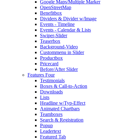
Google Maps/Multiple Marker
OpenStreetMap
Benefitbox
Dividers & Divider w/Image
Events - Timeline
Events - Calendar & Lists
Swiper-Slider
Teaserbox
Background-Video
Custommenu in Slider
Productbox
Pricecard
Before/After Slider
Features Four
Testimonials
Boxes & Call-to-Action
Downloads
Lists
Headline w/Typ-Effect
Animated Chartbars
Teamboxes
Search & Registration
Popup
Leadertext
Featured Tab