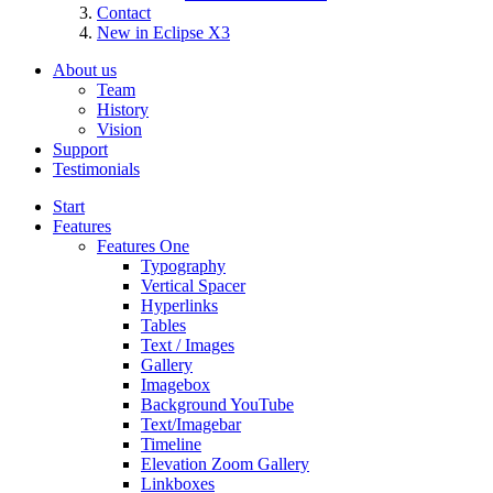
Contact
New in Eclipse X3
About us
Team
History
Vision
Support
Testimonials
Start
Features
Features One
Typography
Vertical Spacer
Hyperlinks
Tables
Text / Images
Gallery
Imagebox
Background YouTube
Text/Imagebar
Timeline
Elevation Zoom Gallery
Linkboxes