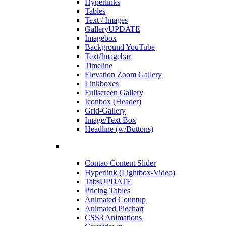
Hyperlinks
Tables
Text / Images
Gallery
UPDATE
Imagebox
Background YouTube
Text/Imagebar
Timeline
Elevation Zoom Gallery
Linkboxes
Fullscreen Gallery
Iconbox (Header)
Grid-Gallery
Image/Text Box
Headline (w/Buttons)
Contao Content Slider
Hyperlink (Lightbox-Video)
Tabs
UPDATE
Pricing Tables
Animated Countup
Animated Piechart
CSS3 Animations