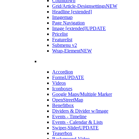
Countdown
Grid/Article-Designsettings
NEW
Headline [extended]
Imagemap
Page Navigation
Image [extended]
UPDATE
Pricelist
Featurelist
Submenu v2
Wrap-Element
NEW
Accordion
Forms
UPDATE
Videos
Iconboxes
Google Maps/Multiple Marker
OpenStreetMap
Benefitbox
Dividers & Divider w/Image
Events - Timeline
Events - Calendar & Lists
Swiper-Slider
UPDATE
Teaserbox
Background-Video