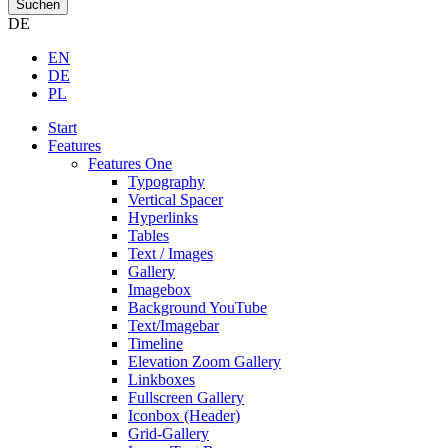
Suchen
DE
EN
DE
PL
Start
Features
Features One
Typography
Vertical Spacer
Hyperlinks
Tables
Text / Images
Gallery
Imagebox
Background YouTube
Text/Imagebar
Timeline
Elevation Zoom Gallery
Linkboxes
Fullscreen Gallery
Iconbox (Header)
Grid-Gallery