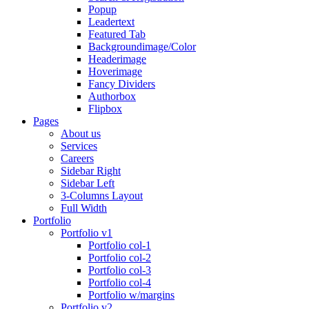
Popup
Leadertext
Featured Tab
Backgroundimage/Color
Headerimage
Hoverimage
Fancy Dividers
Authorbox
Flipbox
Pages
About us
Services
Careers
Sidebar Right
Sidebar Left
3-Columns Layout
Full Width
Portfolio
Portfolio v1
Portfolio col-1
Portfolio col-2
Portfolio col-3
Portfolio col-4
Portfolio w/margins
Portfolio v2