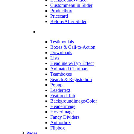
Custommenu in Slider
Productbox
Pricecard
Before/After Slider
Testimonials
Boxes & Call-to-Action
Downloads
Lists
Headline w/Typ-Effect
Animated Chartbars
Teamboxes
Search & Registration
Popup
Leadertext
Featured Tab
Backgroundimage/Color
Headerimage
Hoverimage
Fancy Dividers
Authorbox
Flipbox
Pages