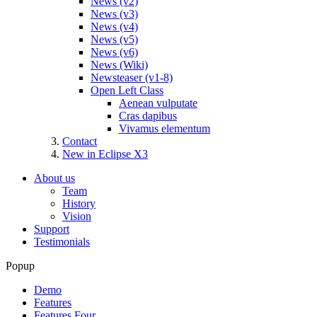
News (v2)
News (v3)
News (v4)
News (v5)
News (v6)
News (Wiki)
Newsteaser (v1-8)
Open Left Class
Aenean vulputate
Cras dapibus
Vivamus elementum
Contact
New in Eclipse X3
About us
Team
History
Vision
Support
Testimonials
Popup
Demo
Features
Features Four