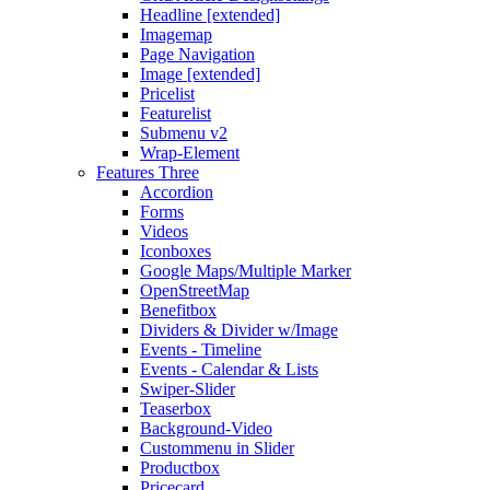
Headline [extended]
Imagemap
Page Navigation
Image [extended]
Pricelist
Featurelist
Submenu v2
Wrap-Element
Features Three
Accordion
Forms
Videos
Iconboxes
Google Maps/Multiple Marker
OpenStreetMap
Benefitbox
Dividers & Divider w/Image
Events - Timeline
Events - Calendar & Lists
Swiper-Slider
Teaserbox
Background-Video
Custommenu in Slider
Productbox
Pricecard