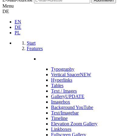
Menu
DE
EN
DE
PL
Start
Features
Typography
Vertical Spacer
NEW
Hyperlinks
Tables
Text / Images
Gallery
UPDATE
Imagebox
Background YouTube
Text/Imagebar
Timeline
Elevation Zoom Gallery
Linkboxes
Fullscreen Gallery