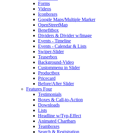
Forms
Videos
Iconboxes
Google Maps/Multiple Marker
OpenStreetMap
Benefitbox
Dividers & Divider w/Image
Events - Timeline
Events - Calendar & Lists
Swiper-Slider
Teaserbox
Background-Video
Custommenu in Slider
Productbox
Pricecard
Before/After Slider
Features Four
Testimonials
Boxes & Call-to-Action
Downloads
Lists
Headline w/Typ-Effect
Animated Chartbars
Teamboxes
Search & Registration