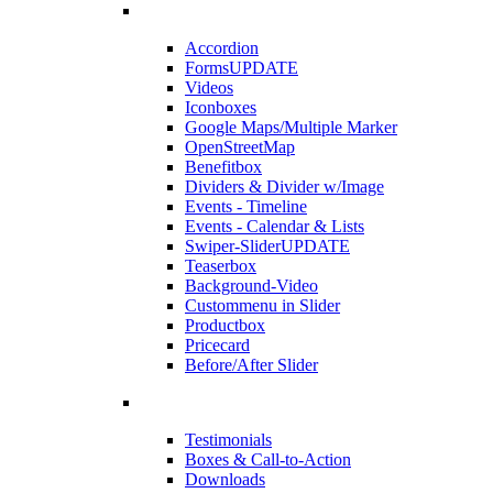
Accordion
Forms
UPDATE
Videos
Iconboxes
Google Maps/Multiple Marker
OpenStreetMap
Benefitbox
Dividers & Divider w/Image
Events - Timeline
Events - Calendar & Lists
Swiper-Slider
UPDATE
Teaserbox
Background-Video
Custommenu in Slider
Productbox
Pricecard
Before/After Slider
Testimonials
Boxes & Call-to-Action
Downloads