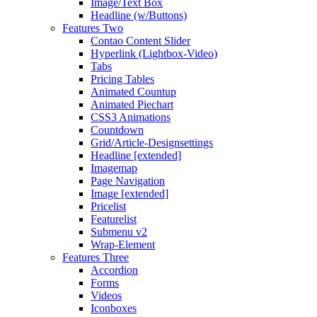
Image/Text Box
Headline (w/Buttons)
Features Two
Contao Content Slider
Hyperlink (Lightbox-Video)
Tabs
Pricing Tables
Animated Countup
Animated Piechart
CSS3 Animations
Countdown
Grid/Article-Designsettings
Headline [extended]
Imagemap
Page Navigation
Image [extended]
Pricelist
Featurelist
Submenu v2
Wrap-Element
Features Three
Accordion
Forms
Videos
Iconboxes