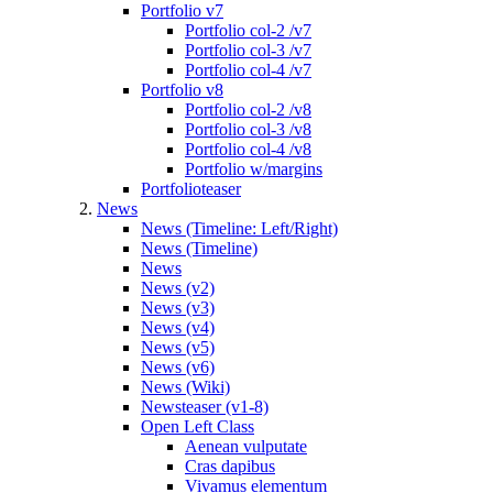
Portfolio v7
Portfolio col-2 /v7
Portfolio col-3 /v7
Portfolio col-4 /v7
Portfolio v8
Portfolio col-2 /v8
Portfolio col-3 /v8
Portfolio col-4 /v8
Portfolio w/margins
Portfolioteaser
News
News (Timeline: Left/Right)
News (Timeline)
News
News (v2)
News (v3)
News (v4)
News (v5)
News (v6)
News (Wiki)
Newsteaser (v1-8)
Open Left Class
Aenean vulputate
Cras dapibus
Vivamus elementum