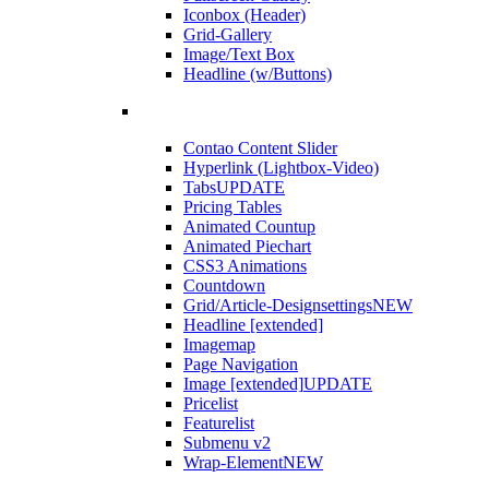
Iconbox (Header)
Grid-Gallery
Image/Text Box
Headline (w/Buttons)
Contao Content Slider
Hyperlink (Lightbox-Video)
Tabs
UPDATE
Pricing Tables
Animated Countup
Animated Piechart
CSS3 Animations
Countdown
Grid/Article-Designsettings
NEW
Headline [extended]
Imagemap
Page Navigation
Image [extended]
UPDATE
Pricelist
Featurelist
Submenu v2
Wrap-Element
NEW