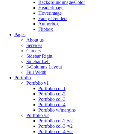
Backgroundimage/Color
Headerimage
Hoverimage
Fancy Dividers
Authorbox
Flipbox
Pages
About us
Services
Careers
Sidebar Right
Sidebar Left
3-Columns Layout
Full Width
Portfolio
Portfolio v1
Portfolio col-1
Portfolio col-2
Portfolio col-3
Portfolio col-4
Portfolio w/margins
Portfolio v2
Portfolio col-2 /v2
Portfolio col-3 /v2
Portfolio col-4 /v2