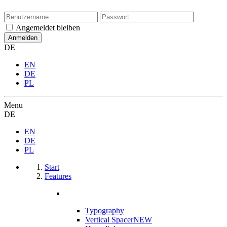
Angemeldet bleiben
DE
EN
DE
PL
Menu
DE
EN
DE
PL
Start
Features
Typography
Vertical Spacer
NEW