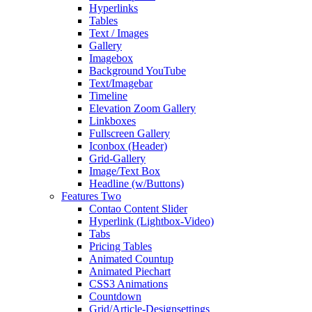
Hyperlinks
Tables
Text / Images
Gallery
Imagebox
Background YouTube
Text/Imagebar
Timeline
Elevation Zoom Gallery
Linkboxes
Fullscreen Gallery
Iconbox (Header)
Grid-Gallery
Image/Text Box
Headline (w/Buttons)
Features Two
Contao Content Slider
Hyperlink (Lightbox-Video)
Tabs
Pricing Tables
Animated Countup
Animated Piechart
CSS3 Animations
Countdown
Grid/Article-Designsettings