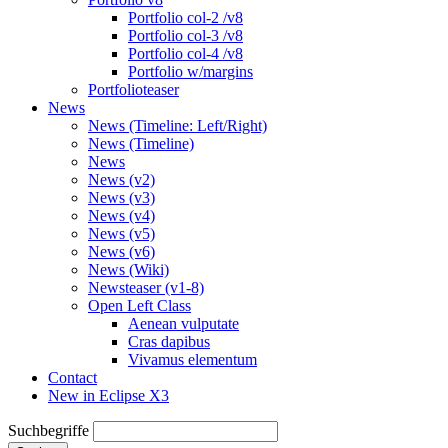
Portfolio col-2 /v8
Portfolio col-3 /v8
Portfolio col-4 /v8
Portfolio w/margins
Portfolioteaser
News
News (Timeline: Left/Right)
News (Timeline)
News
News (v2)
News (v3)
News (v4)
News (v5)
News (v6)
News (Wiki)
Newsteaser (v1-8)
Open Left Class
Aenean vulputate
Cras dapibus
Vivamus elementum
Contact
New in Eclipse X3
Suchbegriffe