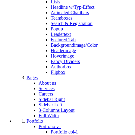
Lists
Headline w/Typ-Effect
Animated Chartbars
Teamboxes
Search & Registration
Popup
Leadertext
Featured Tab
Backgroundimage/Color
Headerimage
Hoverimage
Fancy Dividers
Authorbox
Flipbox
Pages
About us
Services
Careers
Sidebar Right
Sidebar Left
3-Columns Layout
Full Width
Portfolio
Portfolio v1
Portfolio col-1