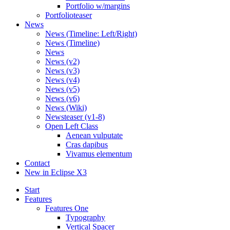
Portfolio w/margins
Portfolioteaser
News
News (Timeline: Left/Right)
News (Timeline)
News
News (v2)
News (v3)
News (v4)
News (v5)
News (v6)
News (Wiki)
Newsteaser (v1-8)
Open Left Class
Aenean vulputate
Cras dapibus
Vivamus elementum
Contact
New in Eclipse X3
Start
Features
Features One
Typography
Vertical Spacer