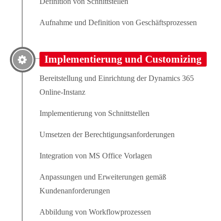
Definition von Schnittstellen
Drop us a line
info@yourdomain.com
Aufnahme und Definition von Geschäftsprozessen
About us
Implementierung und Customizing
Lorem ipsum dolor sit amet, consectetuer adipiscing
elit.
Bereitstellung und Einrichtung der Dynamics 365
Online-Instanz
Aenean commodo ligula eget dolor. Aenean massa. Cum
sociis natoque penatibus et magnis dis parturient montes,
Implementierung von Schnittstellen
nascetur ridiculus mus. Donec quam felis, ultricies nec.
Umsetzen der Berechtigungsanforderungen
Integration von MS Office Vorlagen
Anpassungen und Erweiterungen gemäß
Kundenanforderungen
Abbildung von Workflowprozessen