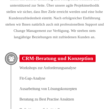
unterstützend zur Seite. Über unsere agile Projektmethodik
stellen wir sicher, dass Ihre Ziele erreicht werden und eine hohe
24h
Kundenzufriedenheit eintritt. Nach erfolgreicher Einführung
/ 365days
stehen wir Ihnen natürlich auch mit professionellem Support und
Change Management zur Verfügung. Wir streben stets
langjährige Beziehungen mit zufriedenen Kunden an.
We offer support for our customers
Mon - Fri 8:00am - 5:00pm
(GMT +1)
Get in touch
CRM-Beratung und Konzeption
Workshops zur Anforderungsanalyse
Cybersteel Inc.
376-293 City Road, Suite 600
Fit-Gap-Analyse
San Francisco, CA 94102
Ausarbeitung von Lösungskonzepten
Have any questions?
Beratung zu Best Practise Ansätzen
+44 1234 567 890