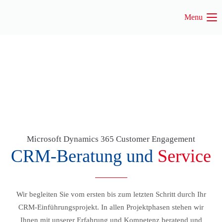
Menu
Login
Benutzername
Passwort
Microsoft Dynamics 365 Customer Engagement
Anmelden
CRM-Beratung und
Service
Register
|
Lost your password?
Support
Wir begleiten Sie vom ersten bis zum letzten Schritt durch Ihr
CRM-Einführungsprojekt. In allen Projektphasen stehen wir
Lorem ipsum dolor sit amet:
Ihnen mit unserer Erfahrung und Kompetenz beratend und