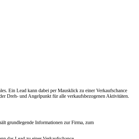
ales. Ein Lead kann dabei per Mausklick zu einer Verkaufschance
t der Dreh- und Angelpunkt für alle verkaufsbezogenen Aktivitäten.
thält grundlegende Informationen zur Firma, zum
 kann das Lead zu einer Verkaufschance