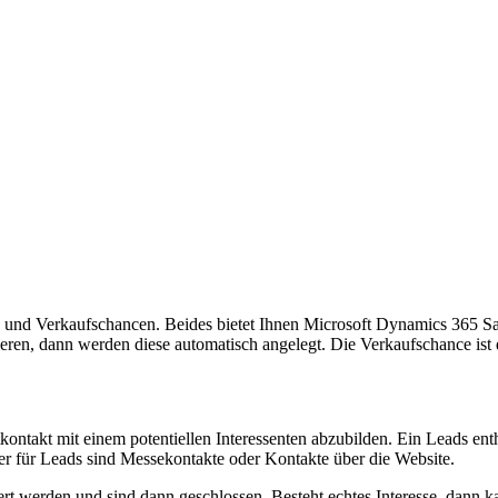
ds und Verkaufschancen. Beides bietet Ihnen Microsoft Dynamics 365 S
stieren, dann werden diese automatisch angelegt. Die Verkaufschance is
kontakt mit einem potentiellen Interessenten abzubilden. Ein Leads en
r für Leads sind Messekontakte oder Kontakte über die Website.
ziert werden und sind dann geschlossen. Besteht echtes Interesse, dann