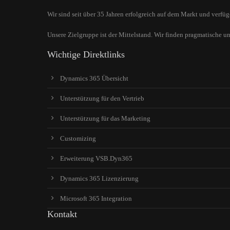
Drop us a line
Wir sind seit über 35 Jahren erfolgreich auf dem Markt und verf
info@yourdomain.com
About us
Unsere Zielgruppe ist der Mittelstand. Wir finden pragmatische u
Wichtige Direktlinks
Lorem ipsum dolor sit amet, consectetuer adipiscing el
Dynamics 365 Übersicht
Aenean commodo ligula eget dolor. Aenean massa. Cum soc
Unterstützung für den Vertrieb
Unterstützung für das Marketing
Customizing
Erweiterung VSB.Dyn365
Dynamics 365 Lizenzierung
Microsoft 365 Integration
Kontakt