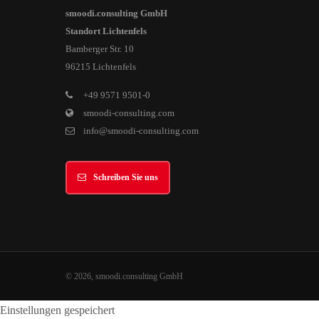
smoodi.consulting GmbH
Standort Lichtenfels
Bamberger Str. 10
96215 Lichtenfels
+49 9571 9501-0
smoodi-consulting.com
info@smoodi-consulting.com
Schreiben Sie uns
© 2026, smoodi.consulting GmbH
Einstellungen gespeichert