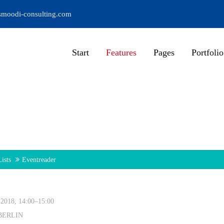
moodi-consulting.com
Start
Features
Pages
Portfolio
ists
Eventreader
.2018, 14:00–15:00
BERLIN