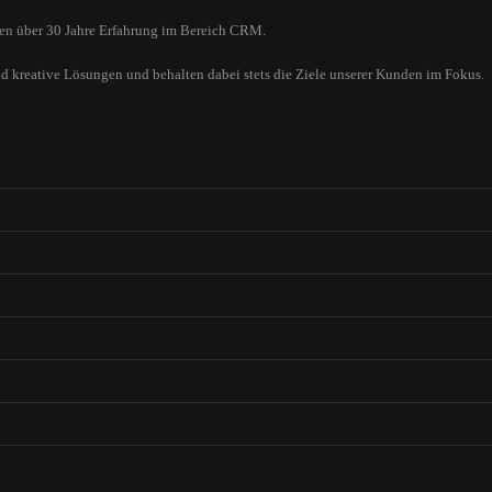
ügen über 30 Jahre Erfahrung im Bereich CRM.
nd kreative Lösungen und behalten dabei stets die Ziele unserer Kunden im Fokus.
it.
iis natoque penatibus et magnis dis parturient montes, nascetur ridicu