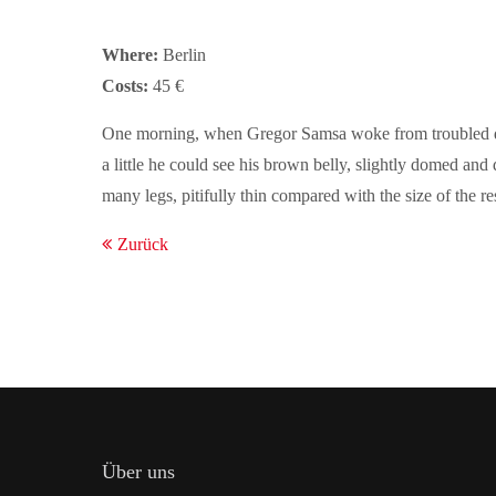
Where:
Berlin
24h
Costs:
45 €
/ 365days
One morning, when Gregor Samsa woke from troubled dream
a little he could see his brown belly, slightly domed and
many legs, pitifully thin compared with the size of the 
We offer support for our customers
Mon - Fri 8:00am - 5:00pm
(GMT +1)
Zurück
Get in touch
Cybersteel Inc.
376-293 City Road, Suite 600
San Francisco, CA 94102
Have any questions?
+44 1234 567 890
Über uns